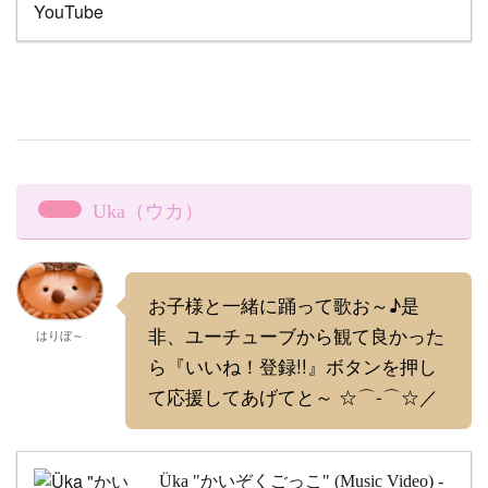
Uka（ウカ）
お子様と一緒に踊って歌お～♪是
非、ユーチューブから観て良かった
はりぼ～
ら『いいね！登録!!』ボタンを押し
て応援してあげてと～ ☆⌒-⌒☆／
Üka "かいぞくごっこ" (Music Video) -