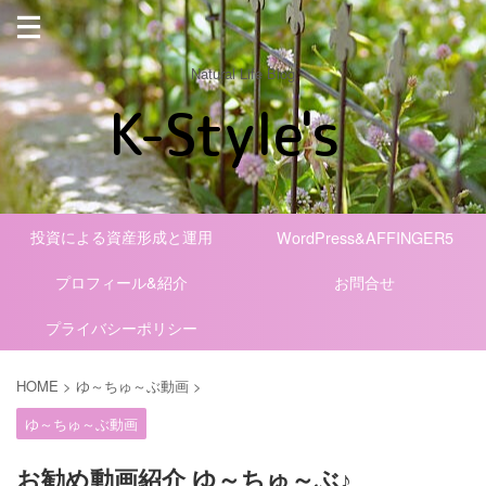
Natural Life Blog
投資による資産形成と運用
WordPress&AFFINGER5
プロフィール&紹介
お問合せ
プライバシーポリシー
HOME
>
ゆ～ちゅ～ぶ動画
>
ゆ～ちゅ～ぶ動画
お勧め動画紹介 ゆ～ちゅ～ぶ♪