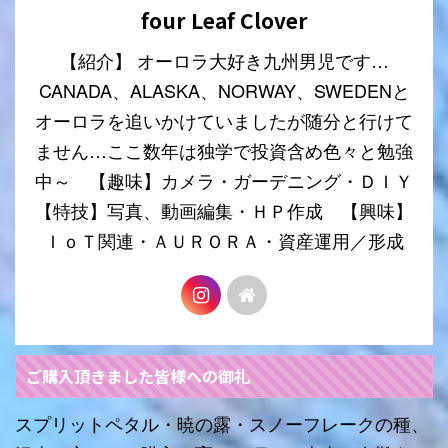
four Leaf Clover
【紹介】 オーロラ大好き九州男児です…
CANADA、ALASKA、NORWAY、SWEDENと
オーロラを追いかけていましたが随分と行けて
ません…ここ数年は独学で投資含め色々と勉強
中～ 【趣味】カメラ・ガーデニング・ＤＩＹ
【特技】写真、動画編集・ＨＰ作成 【興味】
ＩｏＴ関連・ＡＵＲＯＲＡ・資産運用／形成
ご購入頂きました皆様への御礼
スプリットペタル・暁の露・スノーフレークの種、