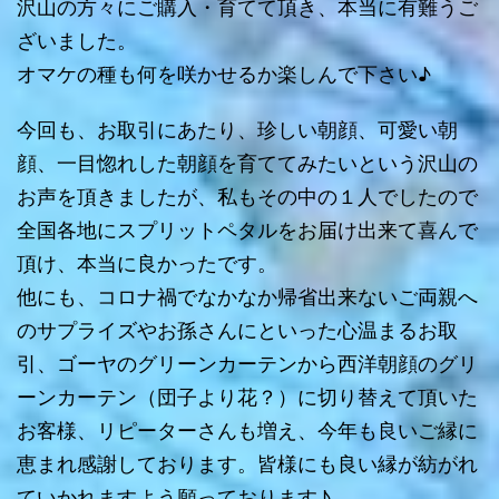
沢山の方々にご購入・育てて頂き、本当に有難うご
ざいました。
オマケの種も何を咲かせるか楽しんで下さい♪
今回も、お取引にあたり、珍しい朝顔、可愛い朝
顔、一目惚れした朝顔を育ててみたいという沢山の
お声を頂きましたが、私もその中の１人でしたので
全国各地にスプリットペタルをお届け出来て喜んで
頂け、本当に良かったです。
他にも、コロナ禍でなかなか帰省出来ないご両親へ
のサプライズやお孫さんにといった心温まるお取
引、ゴーヤのグリーンカーテンから西洋朝顔のグリ
ーンカーテン（団子より花？）に切り替えて頂いた
お客様、リピーターさんも増え、今年も良いご縁に
恵まれ感謝しております。皆様にも良い縁が紡がれ
ていかれますよう願っております♪