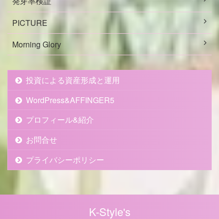
発芽率検証
PICTURE
Morning Glory
投資による資産形成と運用
WordPress&AFFINGER5
プロフィール&紹介
お問合せ
プライバシーポリシー
K-Style's