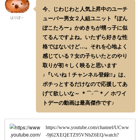
今、じわじわと人気上昇中のユーチ
はりぼ～
ューバー男女２人組ユニット『ぽん
ぽこたろー』かめきちが甥っ子に似
てるんですよね。いたずら好きな性
格ではないけど…。それを心地よく
感じている？女の子ちいたとのやり
取りが初々しく映ると思います
♪『いいね！チャンネル登録!!』は、
ポチっとするだけなので応援してあ
げて欲しいな～ ＊⌒-⌒＊／ ホワイ
トデーの動画は最高傑作です♪
https://www.youtube.com/channel/UCww
-9j62XEQETZ95VNbZ6EQ/watch?